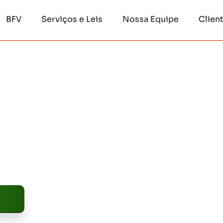
BFV
Serviços e Leis
Nossa Equipe
Clien
Projetos
ociais e
ração de projetos e