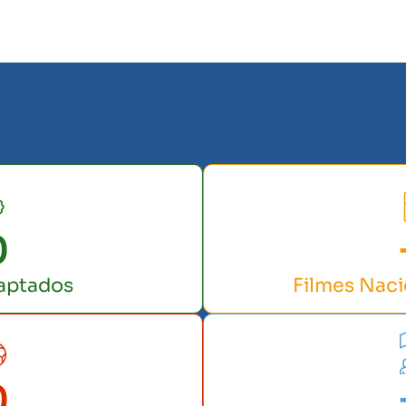
0
aptados
Filmes Nac
0