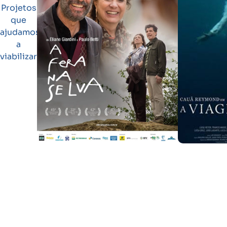
Projetos
que
ajudamos
a
viabilizar