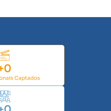
+
0
ionais Captados
+
0