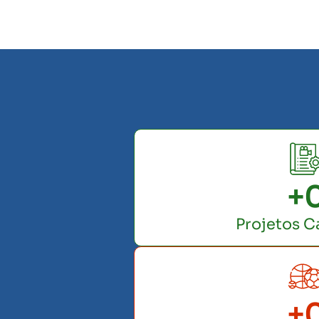
+
Projetos C
+