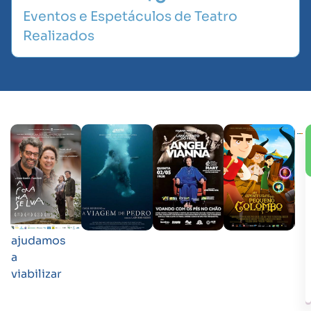
Eventos e Espetáculos de Teatro
Realizados
Cases
de
Sucesso
Projetos
que
ajudamos
a
viabilizar